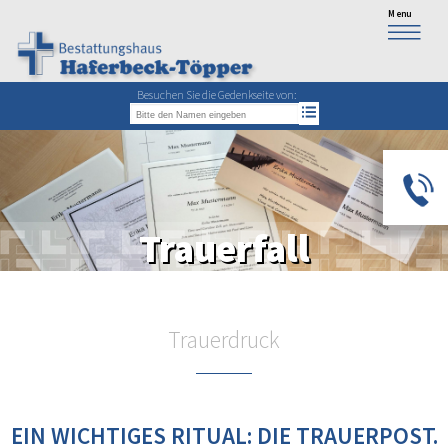
Besuchen Sie die Gedenkseite von:
0
Trauerfall
Trauerdruck
EIN WICHTIGES RITUAL: DIE TRAUERPOST.